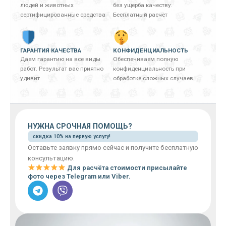
людей и животных
без ущерба качеству.
сертифицированные средства
Бесплатный расчет
ГАРАНТИЯ КАЧЕСТВА
КОНФИДЕНЦИАЛЬНОСТЬ
Даем гарантию на все виды
Обеспечиваем полную
работ. Результат вас приятно
конфиденциальность при
удивит
обработке сложных случаев
НУЖНА СРОЧНАЯ ПОМОЩЬ?
скидка 10% на первую услугу!
Оставьте заявку прямо сейчас и получите бесплатную
консультацию.
Для расчёта стоимости присылайте
фото через Telegram или Viber.
T
V
e
i
l
b
e
e
g
r