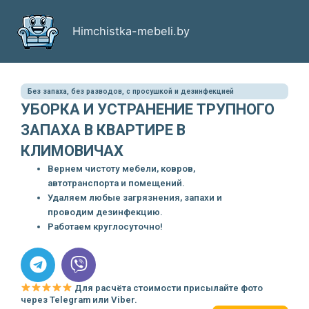
Перейти
к
Himchistka-mebeli.by
содержимому
Без запаха, без разводов, с просушкой и дезинфекцией
УБОРКА И УСТРАНЕНИЕ ТРУПНОГО
ЗАПАХА В КВАРТИРЕ В
КЛИМОВИЧАХ
Вернем чистоту мебели, ковров,
автотранспорта и помещений.
Удаляем любые загрязнения, запахи и
проводим дезинфекцию.
Работаем круглосуточно!
T
V
e
i
l
b
Для расчёта стоимости присылайте фото
через Telegram или Viber.
e
e