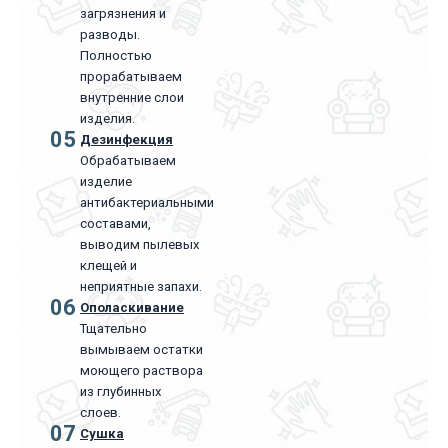
загрязнения и
разводы.
Полностью
прорабатываем
внутренние слои
изделия.
05
Дезинфекция
Обрабатываем
изделие
антибактериальными
составами,
выводим пылевых
клещей и
неприятные запахи.
06
Ополаскивание
Тщательно
вымываем остатки
моющего раствора
из глубинных
слоев.
07
Сушка