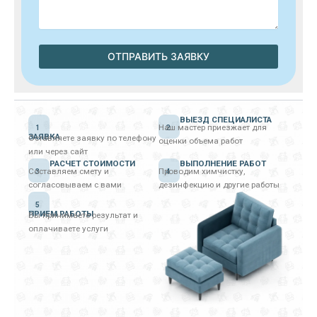
ВЫЕЗД СПЕЦИАЛИСТА
Наш мастер приезжает для
1
2
ЗАЯВКА
Оставляете заявку по телефону
оценки объема работ
или через сайт
РАСЧЕТ СТОИМОСТИ
ВЫПОЛНЕНИЕ РАБОТ
Составляем смету и
Проводим химчистку,
3
4
согласовываем с вами
дезинфекцию и другие работы
5
ПРИЕМ РАБОТЫ
Вы принимаете результат и
оплачиваете услуги