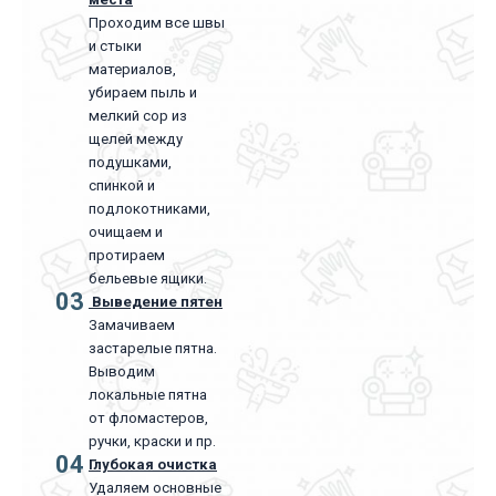
Проходим все швы
и стыки
материалов,
убираем пыль и
мелкий сор из
щелей между
подушками,
спинкой и
подлокотниками,
очищаем и
протираем
бельевые ящики.
03
Выведение пятен
Замачиваем
застарелые пятна.
Выводим
локальные пятна
от фломастеров,
ручки, краски и пр.
04
Глубокая очистка
Удаляем основные